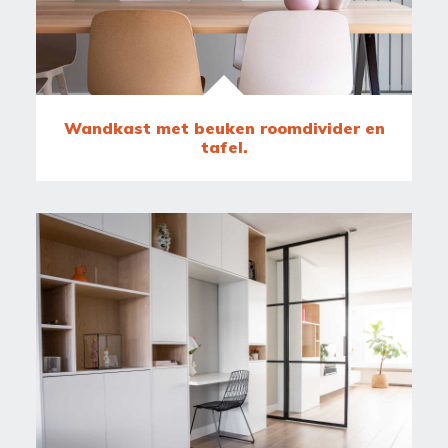
Wandkast met beuken roomdivider en
tafel.